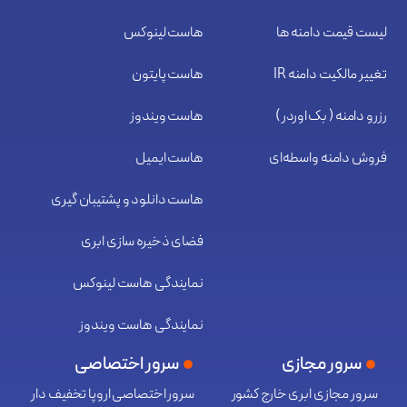
لیست قیمت دامنه ها
هاست لینوکس
خواهند شد که می‌تواند ضربه بزرگی به این دسته از سایت‌ها
تغییر مالکیت دامنه IR
هاست پایتون
وارد نماید.
رزرو دامنه ( بک اوردر )
هاست ویندوز
در صورتی که هاست شما در خارج از کشور میزبانی می‌شود،
فروش دامنه واسطه‌ای
هاست ایمیل
می‌توانید با دپارتمان فروش مشهدهاست هماهنگ نمایید
هاست دانلود و پشتیبان گیری
تا به صورت رایگان اطلاعات هاست سی پنل خارج از کشور
فضای ذخیره سازی ابری
شما را به هاست سی پنل ایران انتقال دهیم.
نمایندگی هاست لینوکس
2) هاست لینوکس خارج از
نمایندگی هاست ویندوز
کشور
سرور مجازی
سرور اختصاصی
سرور مجازی ابری خارج کشور
سرور اختصاصی اروپا تخفیف دار