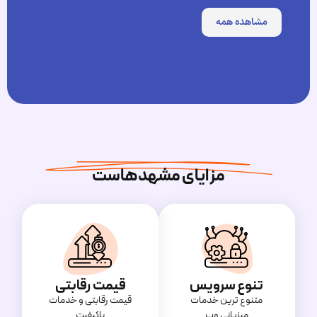
۱۹۹۰ توسط لینوس توروالدز ایجاد شده است. این سیستم
مشاهده همه
عامل در حال حاضر به عنوان یکی از محبوب‌ترین و
قدرتمندترین سیستم عامل‌های کامپیوتری شناخته
می‌شود.
مزایای مشهدهاست
دنیا
لینوکس تا سال 2021 بر روی 500 ابرکامپیوتر برتر جهان
استفاده شده است.
تعداد بازی های لینوکسی موجود در Steam (پلتفرم فروش
و اجرای بازی‌های دیجیتال) در سال 2018 به 4060 عدد
تنوع سرویس
قیمت رقابتی
رسید.
متنوع ترین خدمات
قیمت‌ رقابتی و خدمات
میزبانی وب
باکیفیت