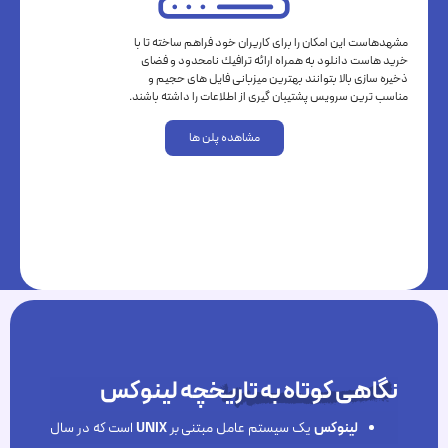
مشهدهاست اين امكان را براى كاريران خود فراهم ساخته تا با
خريد هاست دانلود به همراه ارائه ترافيك نامحدود و فضاى
ذخيره سازى بالا بتوانند بهترين ميزبانى فايل هاى حجيم و
مناسب ترين سرويس پشتيبان گيرى از اطلاعات را داشته باشند.
مشاهده پلن ها
نگاهی کوتاه به تاریخچه لینوکس
لینوکس
یک سیستم عامل مبتنی بر
UNIX
است که در سال