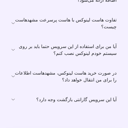
اضافه ارائه می‌شود؟
سرو‌های داخل ایران و سرور‌های خارج از ایران دسته بندی
می‌گردند که هر دو در مطرح‌ترین و معتبرترین دیتاسنتر‌های
تفاوت هاست لینوکس با هاست پرسرعت مشهدهاست
چیست؟
اروپایی و ایران قرار گرفته‌اند. در ادامه با موقعیت این سرورها
بیشتر آشنا خواهید شد.
آیا من برای استفاده از این سرویس حتما باید بر روی
سیستم خودم لینوکس نصب کنم؟
1) هاست لینوکس سی پنل
ایران
در صورت خرید هاست لینوکس، مشهدهاست اطلاعات
را برای من انتقال خواهد داد؟
در صورتی که بازدیدکنندگان سایت شما اکثرا در ایران
آیا این سرویس گارانتی بازگشت وجه دارد؟
هستند، توصیه می کنیم از
هاست سی پنل ایران
استفاده
کنید چرا که سرعت بسیار مطلوبی را برای کاربران شما به