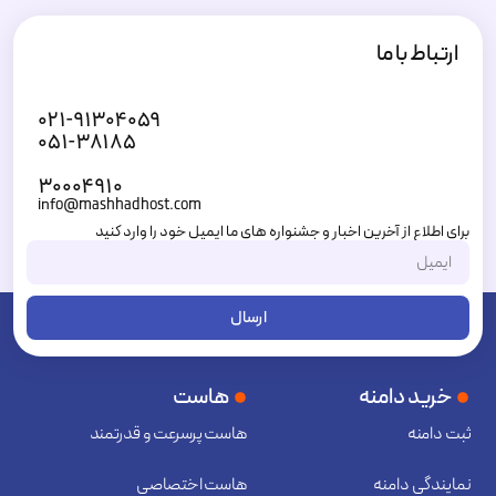
ارمغان خواهد آورد. در مشهدهاست،
هاست لینوکس سی
ارتباط با ما
پنل ایران
با پایداری بسیار بالا در بهترین دیتاسنترهای کشور
به کاربران عزیز ارائه می‌شود.
۰۲۱-۹۱۳۰۴۰۵۹
۰۵۱-۳۸۱۸۵
سوال : چرا باید از هاست لینوکس
۳۰۰۰۴۹۱۰
داخل ایران استفاده کنیم؟
info@mashhadhost.com
برای اطلاع از آخرین اخبار و جشنواره های ما ایمیل خود را وارد کنید
در پاسخ باید گفت زمانی که اینترنت بین‌المللی دچار قطعی و
ارسال
اختلال گردد، در صورتی که وب سایت شما در ایران میزبانی
شود، همچنان می‌تواند بدون مشکل به فعالیت خود ادامه
خرید دامنه
هاست
دهد. در این شرایط وب سایت‌هایی که در خارج از کشور
ثبت دامنه
هاست پرسرعت و قدرتمند
نمایندگی دامنه
هاست اختصاصی
میزبانی می‌شوند با اختلال و عدم سرویس‌دهی مواجه