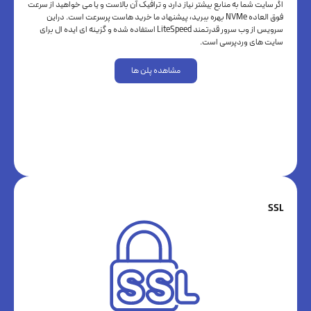
اگر سايت شما به منابع بيشتر نياز دارد و ترافيک آن بالاست و يا مى خواهيد از سرعت
فوق العاده NVMe بهره ببريد، پيشنهاد ما خريد هاست پرسرعت است. دراين
سرويس از وب سرور قدرتمند LiteSpeed استفاده شده و گزينه اى ايده ال براى
سايت هاى وردپرسى است.
مشاهده پلن ها
SSL