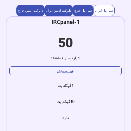
سی پنل ایران
سی پنل خارج
دایرکت ادمین ایران
دایرکت ادمین خارج
IRCpanel-1
50
هزار تومان/ ماهانه
خرید و سفارش
1 گیگابایت
10 گیگابایت
دارد