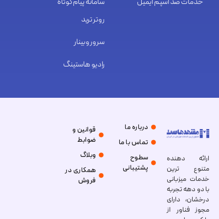
خدمات ضد اسپم ایمیل
سامانه پیام کوتاه
روتر ترید
سرور وبینار
رادیو هاستینگ
درباره ما
قوانین و
ضوابط
تماس با ما
وبلاگ
سطوح
ارائه دهنده
پشتیبانی
متنوع ترین
همکاری در
خدمات میزبانی
فروش
با دو دهه تجربه
درخشان، دارای
مجوز فناور از