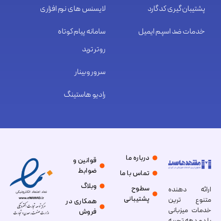
پشتیبان گیری کد گارد
لایسنس های نرم افزاری
خدمات ضد اسپم ایمیل
سامانه پیام کوتاه
روتر ترید
سرور وبینار
رادیو هاستینگ
درباره ما
قوانین و
ضوابط
تماس با ما
وبلاگ
سطوح
ارائه دهنده
پشتیبانی
متنوع ترین
همکاری در
خدمات میزبانی
فروش
با دو دهه تجربه