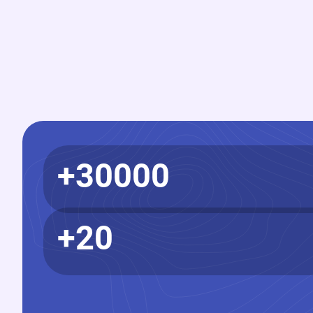
30000+
20+