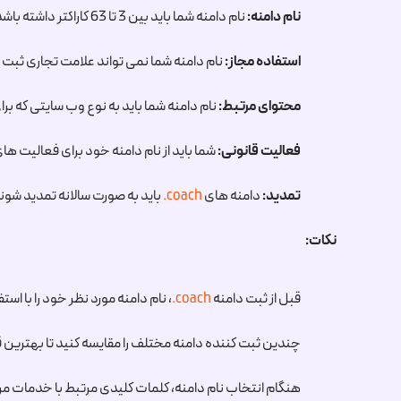
نام دامنه:
نام دامنه شما باید بین 3 تا 63 کاراکتر داشته باشد و می تواند شامل حروف الفبا (a تا z)، اعداد (0 تا 9) و خط تیره (-) باشد. خط تیره نمی تواند در ابتدای یا انتهای نام دامنه استفاده شود.
استفاده مجاز:
نام دامنه شما نمی تواند علامت تجاری ثبت 
محتوای مرتبط:
نام دامنه شما باید به نوع وب سایتی که برا
فعالیت قانونی:
شما باید از نام دامنه خود برای فعالیت های
تمدید:
دامنه های
.coach
باید به صورت سالانه تمدید شون
نکات:
قبل از ثبت دامنه
.coach
، نام دامنه مورد نظر خود را با استفاده از ابزار جستجوی whois در وب سایت یک ثبت کننده 
چندین ثبت کننده دامنه مختلف را مقایسه کنید تا بهترین قی
هنگام انتخاب نام دامنه، کلمات کلیدی مرتبط با خدمات م