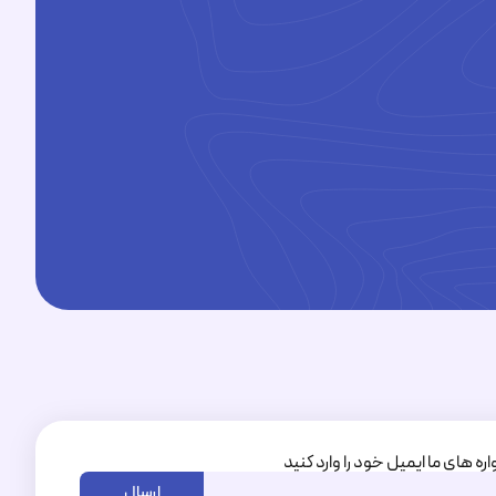
1095350+
اره های ما ایمیل خود را وارد کنید
ارسال