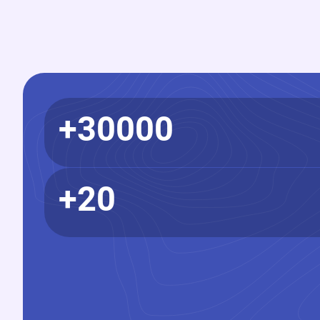
30000+
20+
1095350+