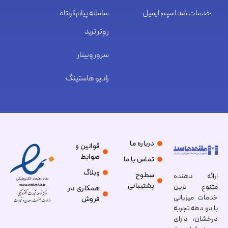
خدمات ضد اسپم ایمیل
سامانه پیام کوتاه
روتر ترید
سرور وبینار
رادیو هاستینگ
درباره ما
قوانین و
ضوابط
تماس با ما
وبلاگ
سطوح
ارائه دهنده
پشتیبانی
متنوع ترین
همکاری در
خدمات میزبانی
فروش
با دو دهه تجربه
درخشان، دارای