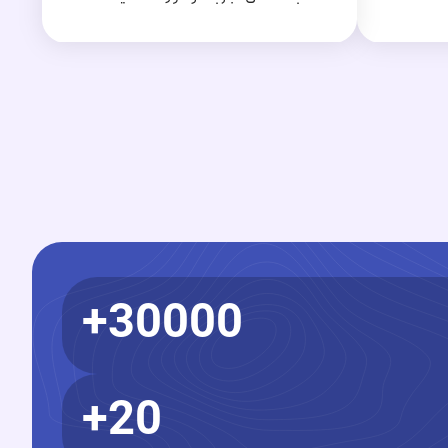
30000+
20+