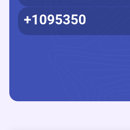
1095350+
557+