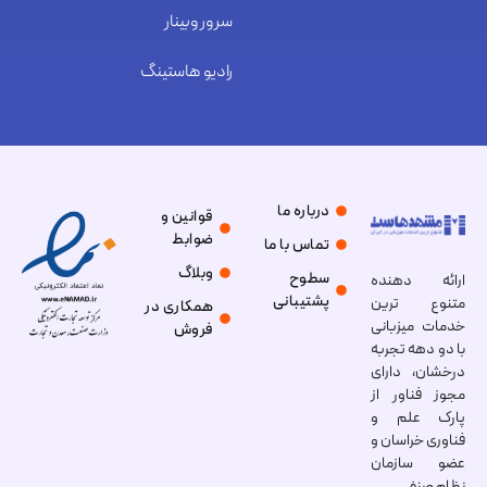
سرور وبینار
رادیو هاستینگ
درباره ما
قوانین و
ضوابط
تماس با ما
وبلاگ
سطوح
ارائه دهنده
پشتیبانی
متنوع ترین
همکاری در
خدمات میزبانی
فروش
با دو دهه تجربه
درخشان، دارای
مجوز فناور از
پارک علم و
فناوری خراسان و
عضو سازمان
نظام صنفی