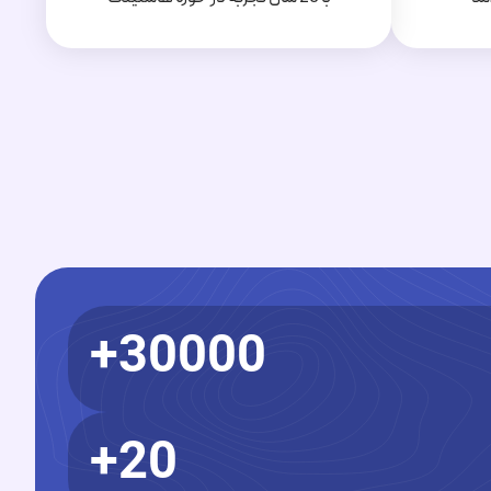
30000+
20+