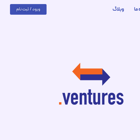
 ما
وبلاگ
ورود / ثبت نام
557+