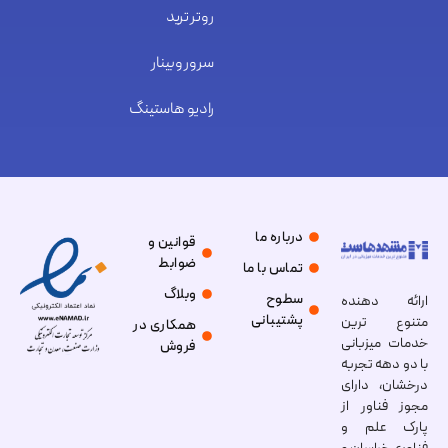
روتر ترید
سرور وبینار
رادیو هاستینگ
درباره ما
قوانین و
ضوابط
تماس با ما
وبلاگ
سطوح
ارائه دهنده
پشتیبانی
متنوع ترین
همکاری در
خدمات میزبانی
فروش
با دو دهه تجربه
درخشان، دارای
مجوز فناور از
پارک علم و