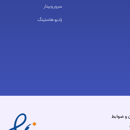
سرور وبینار
رادیو هاستینگ
 و ضوابط